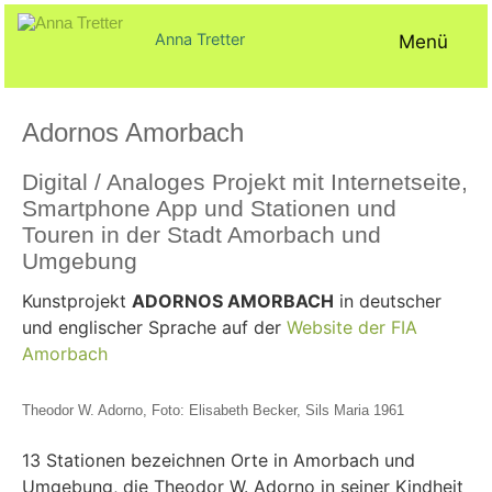
Zum
Inhalt
Anna Tretter
Menü
springen
Adornos Amorbach
Veröffentlicht
von
in
Digital / Analoges Projekt mit Internetseite,
am
ck@
Ausstellungen
21.
permanent
Smartphone App und Stationen und
Juli
Touren in der Stadt Amorbach und
2022
Umgebung
Kunstprojekt
ADORNOS AMORBACH
in deutscher
und englischer Sprache auf der
Website der FIA
Amorbach
Theodor W. Adorno, Foto: Elisabeth Becker, Sils Maria 1961
13 Stationen bezeichnen Orte in Amorbach und
Umgebung, die Theodor W. Adorno in seiner Kindheit