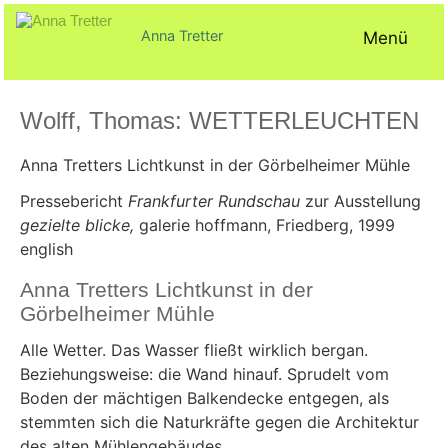
Zum
Inhalt
Anna Tretter
Menü
springen
Wolff, Thomas: WETTERLEUCHTEN
Veröffentlicht
von
in
Anna Tretters Lichtkunst in der Görbelheimer Mühle
am
ck@
Texte
18.
Juli
Pressebericht
Frankfurter Rundschau
zur Ausstellung
2021
gezielte blicke,
galerie hoffmann, Friedberg, 1999
english
Anna Tretters Lichtkunst in der
Görbelheimer Mühle
Alle Wetter. Das Wasser fließt wirklich bergan.
Beziehungsweise: die Wand hinauf. Sprudelt vom
Boden der mächtigen Balkendecke entgegen, als
stemmten sich die Naturkräfte gegen die Architektur
des alten Mühlengebäudes.