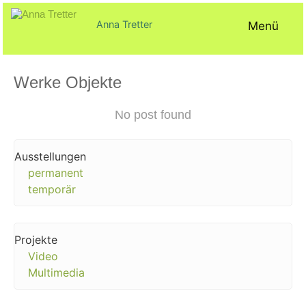
Zum
Inhalt
Anna Tretter
Menü
springen
Werke Objekte
Veröffentlicht
von
in
No post found
am
ck@
Übersichten
17.
August
2022
Ausstellungen
permanent
temporär
Projekte
Video
Multimedia