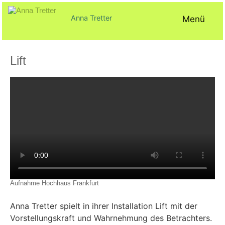
Zum
Inhalt
Anna Tretter
Menü
springen
Lift
Veröffentlicht
von
in
am
ck@
Projekte
25.
Video
November
2021
Aufnahme Hochhaus Frankfurt
Anna Tretter spielt in ihrer Installation Lift mit der
Vorstellungskraft und Wahrnehmung des Betrachters.