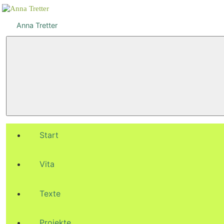
Zum
Inhalt
Anna Tretter
springen
Start
Vita
Texte
Projekte