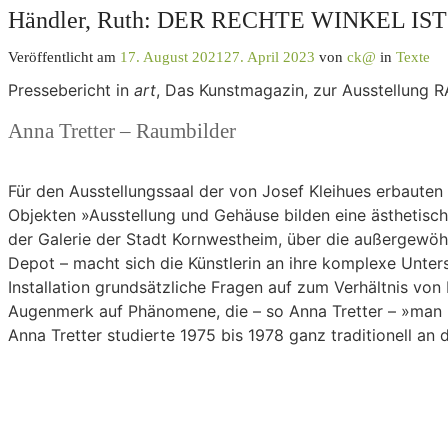
Händler, Ruth: DER RECHTE WINKEL IS
Veröffentlicht am
17. August 2021
27. April 2023
von
ck@
in
Texte
Pressebericht in
art
, Das Kunstmagazin, zur Ausstellung 
Anna Tretter – Raumbilder
Für den Ausstellungssaal der von Josef Kleihues erbaute
Objekten »Ausstellung und Gehäuse bilden eine ästhetische
der Galerie der Stadt Kornwestheim, über die außergewöhn
Depot – macht sich die Künstlerin an ihre komplexe Unte
Installation grundsätzliche Fragen auf zum Verhältnis v
Augenmerk auf Phänomene, die – so Anna Tretter – »man ni
Anna Tretter studierte 1975 bis 1978 ganz traditionell an
der Bildenden Künste in Stuttgart und bei Karl Fred Dah
Baschang. Seit 1988 macht sie ihre raumbezogenen Arbeiten
Firma TRW Daut & Rietz, Nürnberg, fertigte sie ein Stahlre
Im langgestreckten Ausstellungssaal der 1990 eröffneten 