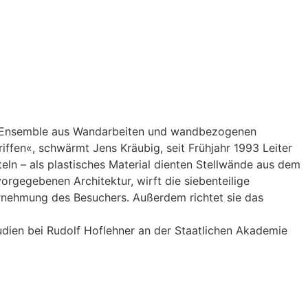
 ein Ensemble aus Wandarbeiten und wandbezogenen
iffen«, schwärmt Jens Kräubig, seit Frühjahr 1993 Leiter
eln – als plastisches Material dienten Stellwände aus dem
rgegebenen Architektur, wirft die siebenteilige
hrnehmung des Besuchers. Außerdem richtet sie das
tudien bei Rudolf Hoflehner an der Staatlichen Akademie
 wurde Anna Tretter dort Meisterschülerin von Hans
arl Hurth, München, die »Wandarbeit I-V« auf; für die
herung und den .Rheinischen Merkur in Bonn.
chitekt Josef Paul Kleihues im Grundriß zu einem