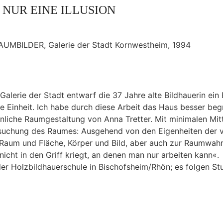
T NUR EINE ILLUSION
RAUMBILDER, Galerie der Stadt Kornwestheim, 1994
n Galerie der Stadt entwarf die 37 Jahre alte Bildhauerin
 Einheit. Ich habe durch diese Arbeit das Haus besser begr
liche Raumgestaltung von Anna Tretter. Mit minimalen Mitt
rsuchung des Raumes: Ausgehend von den Eigenheiten der vo
on Raum und Fläche, Körper und Bild, aber auch zur Raumwa
cht in den Griff kriegt, an denen man nur arbeiten kann«.
 der Holzbildhauerschule in Bischofsheim/Rhön; es folgen S
men an der Akademie der Bildenden Künste in München. 1985
: Zuerst stellte sie in der Maschinen- und Zahnradfabrik C
lief, es folgten weitere Aufträge für die Stuttgarter Versic
Galerie am Kornwestheimer Marktplatz, den der Berliner Ar