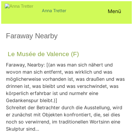
Zum
Inhalt
Anna Tretter
Menü
springen
Faraway Nearby
Veröffentlicht
von
in
am
AT@
Ausstellungen
Le Musée de Valence (F)
27.
temporär
Oktober
2022
Faraway, Nearby: [(an was man sich nähert und
wovon man sich entfernt, was wirklich und was
möglicherweise vorhanden ist, was draußen und was
drinnen ist, was bleibt und was verschwindet, was
körperlich erfahrbar ist und nurmehr eine
Gedankenspur bleibt.)]
Schreitet der Betrachter durch die Ausstellung, wird
er zunächst mit Objekten konfrontiert, die, sei dies
noch so verwirrend, im traditionellen Wortsinn eine
Skulptur sind…