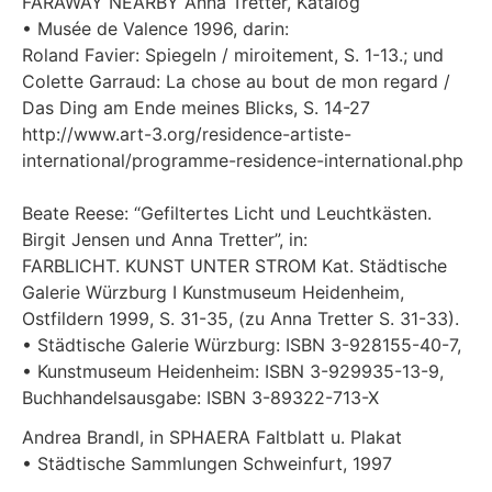
FARAWAY NEARBY Anna Tretter, Katalog
• Musée de Valence 1996, darin:
Roland Favier: Spiegeln / miroitement, S. 1-13.; und
Colette Garraud: La chose au bout de mon regard /
Das Ding am Ende meines Blicks, S. 14-27
http://www.art-3.org/residence-artiste-
international/programme-residence-international.php
Beate Reese: “Gefiltertes Licht und Leuchtkästen.
Birgit Jensen und Anna Tretter”, in:
FARBLICHT. KUNST UNTER STROM Kat. Städtische
Galerie Würzburg I Kunstmuseum Heidenheim,
Ostfildern 1999, S. 31-35, (zu Anna Tretter S. 31-33).
• Städtische Galerie Würzburg: ISBN 3-928155-40-7,
• Kunstmuseum Heidenheim: ISBN 3-929935-13-9,
Buchhandelsausgabe: ISBN 3-89322-713-X
Andrea Brandl, in SPHAERA Faltblatt u. Plakat
• Städtische Sammlungen Schweinfurt, 1997