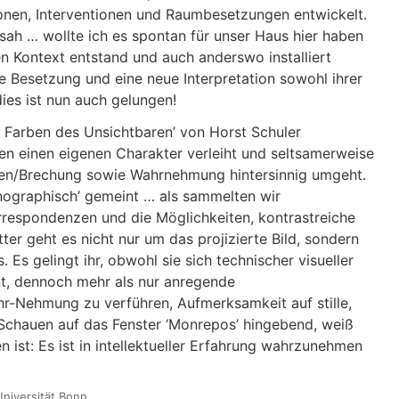
tionen, Interventionen und Raumbesetzungen entwickelt.
 sah … wollte ich es spontan für unser Haus hier haben
n Kontext entstand und auch anderswo installiert
re Besetzung und eine neue Interpretation sowohl ihrer
dies ist nun auch gelungen!
ie Farben des Unsichtbaren’ von Horst Schuler
n einen eigenen Charakter verleiht und seltsamerweise
tten/Brechung sowie Wahrnehmung hintersinnig umgeht.
nographisch’ gemeint … als sammelten wir
orrespondenzen und die Möglichkeiten, kontrastreiche
r geht es nicht nur um das projizierte Bild, sondern
Es gelingt ihr, obwohl sie sich technischer visueller
nt, dennoch mehr als nur anregende
r-Nehmung zu verführen, Aufmerksamkeit auf stille,
 Schauen auf das Fenster ‘Monrepos’ hingebend, weiß
ist: Es ist in intellektueller Erfahrung wahrzunehmen
Universität Bonn