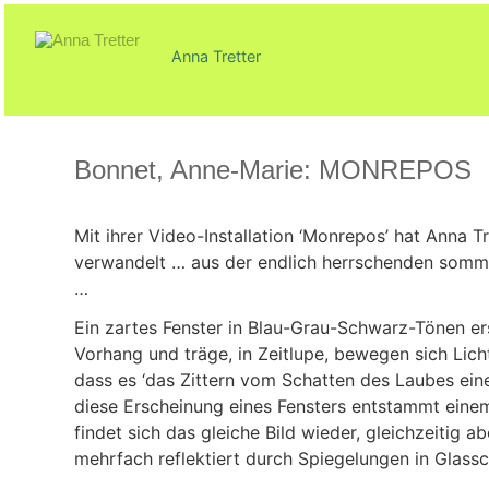
Zum
Inhalt
springen
Anna Tretter
Bonnet, Anne-Marie: MONREPOS
Veröffentlicht
von
in
am
ck@
Texte
Mit ihrer Video-Installation ‘Monrepos’ hat Anna Tr
25.
verwandelt … aus der endlich herrschenden somme
April
…
2017
Ein zartes Fenster in Blau-Grau-Schwarz-Tönen ers
Vorhang und träge, in Zeitlupe, bewegen sich Lich
dass es ‘das Zittern vom Schatten des Laubes eine
diese Erscheinung eines Fensters entstammt einem P
findet sich das gleiche Bild wieder, gleichzeitig 
mehrfach reflektiert durch Spiegelungen in Glassc