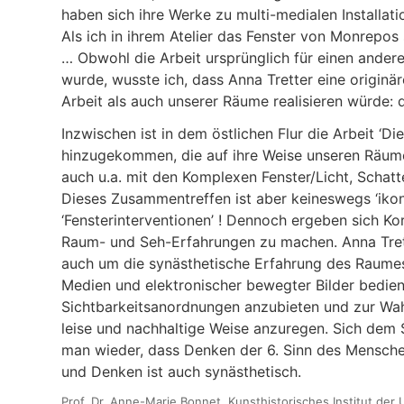
haben sich ihre Werke zu multi-medialen Installa
Als ich in ihrem Atelier das Fenster von Monrepos
… Obwohl die Arbeit ursprünglich für einen andere
wurde, wusste ich, dass Anna Tretter eine originä
Arbeit als auch unserer Räume realisieren würde: 
Inzwischen ist in dem östlichen Flur die Arbeit ‘D
hinzugekommen, die auf ihre Weise unseren Räume
auch u.a. mit den Komplexen Fenster/Licht, Scha
Dieses Zusammentreffen ist aber keineswegs ‘iko
‘Fensterinterventionen’ ! Dennoch ergeben sich K
Raum- und Seh-Erfahrungen zu machen. Anna Trette
auch um die synästhetische Erfahrung des Raumes. 
Medien und elektronischer bewegter Bilder bedie
Sichtbarkeitsanordnungen anzubieten und zur Wah
leise und nachhaltige Weise anzuregen. Sich dem
man wieder, dass Denken der 6. Sinn des Menschen 
und Denken ist auch synästhetisch.
Prof. Dr. Anne-Marie Bonnet, Kunsthistorisches Institut der 