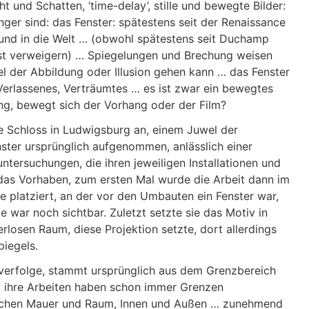
ht und Schatten, ‘time-delay’, stille und bewegte Bilder:
er sind: das Fenster: spätestens seit der Renaissance
f und in die Welt … (obwohl spätestens seit Duchamp
erst verweigern) … Spiegelungen und Brechung weisen
iel der Abbildung oder Illusion gehen kann … das Fenster
 Verlassenes, Verträumtes … es ist zwar ein bewegtes
ung, bewegt sich der Vorhang oder der Film?
 Schloss in Ludwigsburg an, einem Juwel der
nster ursprünglich aufgenommen, anlässlich einer
ntersuchungen, die ihren jeweiligen Installationen und
 das Vorhaben, zum ersten Mal wurde die Arbeit dann im
e platziert, an der vor den Umbauten ein Fenster war,
e war noch sichtbar. Zuletzt setzte sie das Motiv in
terlosen Raum, diese Projektion setzte, dort allerdings
piegels.
e verfolge, stammt ursprünglich aus dem Grenzbereich
 … ihre Arbeiten haben schon immer Grenzen
ischen Mauer und Raum, Innen und Außen … zunehmend