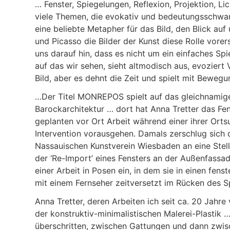
… Fenster, Spiegelungen, Reflexion, Projektion, Lic
viele Themen, die evokativ und bedeutungsschwang
eine beliebte Metapher für das Bild, den Blick au
und Picasso die Bilder der Kunst diese Rolle vor
uns darauf hin, dass es nicht um ein einfaches Sp
auf das wir sehen, sieht altmodisch aus, evoziert
Bild, aber es dehnt die Zeit und spielt mit Beweg
…Der Titel MONREPOS spielt auf das gleichnamige
Barockarchitektur … dort hat Anna Tretter das Fe
geplanten vor Ort Arbeit während einer ihrer Ortsu
Intervention vorausgehen. Damals zerschlug sich
Nassauischen Kunstverein Wiesbaden an eine Stell
der ‘Re-Import’ eines Fensters an der Außenfassad
einer Arbeit in Posen ein, in dem sie in einen fens
mit einem Fernseher zeitversetzt im Rücken des S
Anna Tretter, deren Arbeiten ich seit ca. 20 Jahr
der konstruktiv-minimalistischen Malerei-Plastik
überschritten, zwischen Gattungen und dann zw