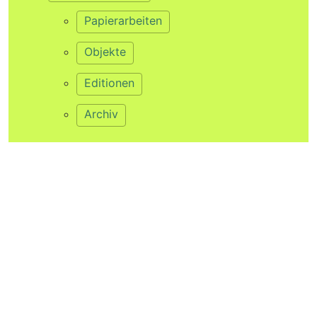
Papierarbeiten
Objekte
Editionen
Archiv
Projekte Video
Veröffentlicht am
13. Juli 2021
von
ck@
in
Standard
Schreibe einen Kommentar
Deine E-Mail-Adresse wird nicht veröffentlicht.
Erforderliche Felder sind mit
*
markiert