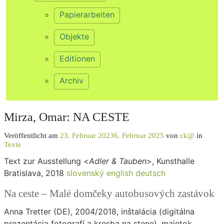
Papierarbeiten
Objekte
Editionen
Archiv
Mirza, Omar: NA CESTE
Veröffentlicht am
23. Februar 2023
6. Februar 2025
von
ck@
in
Texte
Text zur Ausstellung <
Adler & Tauben
>, Kunsthalle
Bratislava, 2018
slovenský
english
deutsch
Na ceste – Malé domčeky autobusových zastávok
Anna Tretter (DE), 2004/2018, inštalácia (digitálna
prezentácia fotografí a kresba na stene), majetok