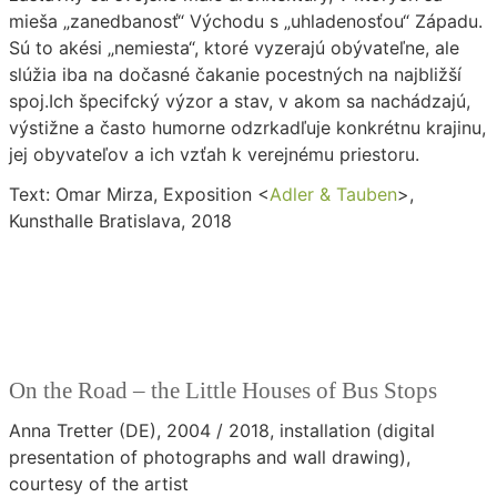
mieša „zanedbanosť“ Východu s „uhladenosťou“ Západu.
Sú to akési „nemiesta“, ktoré vyzerajú obývateľne, ale
slúžia iba na dočasné čakanie pocestných na najbližší
spoj.Ich špecifcký výzor a stav, v akom sa nachádzajú,
výstižne a často humorne odzrkadľuje konkrétnu krajinu,
jej obyvateľov a ich vzťah k verejnému priestoru.
Text: Omar Mirza, Exposition <
Adler & Tauben
>,
Kunsthalle Bratislava, 2018
On the Road – the Little Houses of Bus Stops
Anna Tretter (DE), 2004 / 2018, installation (digital
presentation of photographs and wall drawing),
courtesy of the artist