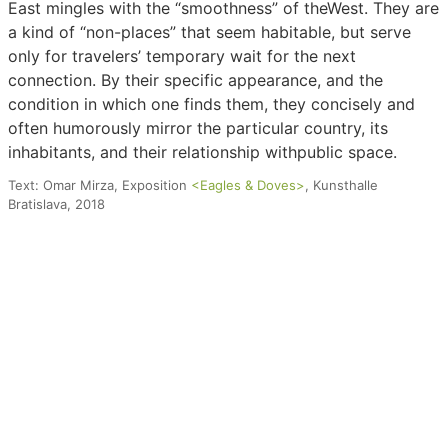
East mingles with the “smoothness” of theWest. They are
a kind of “non-places” that seem habitable, but serve
only for travelers’ temporary wait for the next
connection. By their specific appearance, and the
condition in which one finds them, they concisely and
often humorously mirror the particular country, its
inhabitants, and their relationship withpublic space.
Text: Omar Mirza, Exposition
<
Eagles & Doves
>
, Kunsthalle
Bratislava, 2018
Auf einer Reise – Die kleinen Häuser der
Bushaltestellen
2004 / 2018, Installation (digitale Fotopräsentation und
Zeichnung an der Wand), Eigentum der Künstlerin