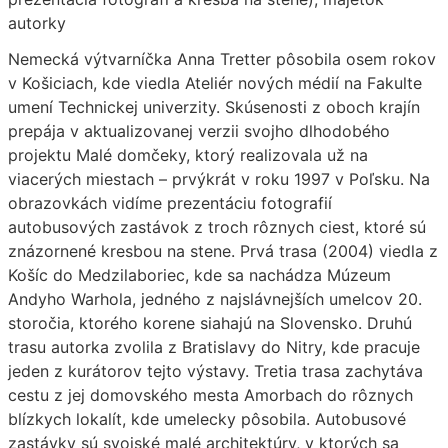
autorky
Nemecká výtvarníčka Anna Tretter pôsobila osem rokov
v Košiciach, kde viedla Ateliér nových médií na Fakulte
umení Technickej univerzity. Skúsenosti z oboch krajín
prepája v aktualizovanej verzii svojho dlhodobého
projektu Malé domčeky, ktorý realizovala už na
viacerých miestach – prvýkrát v roku 1997 v Poľsku. Na
obrazovkách vidíme prezentáciu fotografií
autobusových zastávok z troch rôznych ciest, ktoré sú
znázornené kresbou na stene. Prvá trasa (2004) viedla z
Košíc do Medzilaboriec, kde sa nachádza Múzeum
Andyho Warhola, jedného z najslávnejších umelcov 20.
storočia, ktorého korene siahajú na Slovensko. Druhú
trasu autorka zvolila z Bratislavy do Nitry, kde pracuje
jeden z kurátorov tejto výstavy. Tretia trasa zachytáva
cestu z jej domovského mesta Amorbach do rôznych
blízkych lokalít, kde umelecky pôsobila. Autobusové
zastávky sú svojské malé architektúry, v ktorých sa